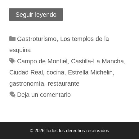
Restaurante
Seguir leyendo
Retama.
Quijote
en
Categorías
Gastroturismo
,
Los templos de la
el
Metaverso
esquina
Etiquetas
Campo de Montiel
,
Castilla-La Mancha
,
Ciudad Real
,
cocina
,
Estrella Michelin
,
gastronomía
,
restaurante
Deja un comentario
© 2026 Todos los derechos reservados