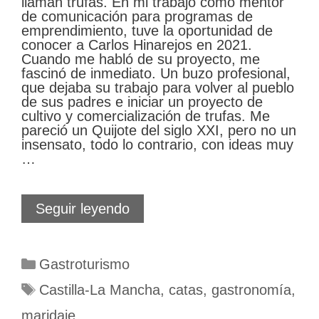
llaman trufas. En mi trabajo como mentor
de comunicación para programas de
emprendimiento, tuve la oportunidad de
conocer a Carlos Hinarejos en 2021.
Cuando me habló de su proyecto, me
fascinó de inmediato. Un buzo profesional,
que dejaba su trabajo para volver al pueblo
de sus padres e iniciar un proyecto de
cultivo y comercialización de trufas. Me
pareció un Quijote del siglo XXI, pero no un
insensato, todo lo contrario, con ideas muy
…
Descubriendo
Seguir leyendo
diamantes
en
Cuenca
Categorías
Gastroturismo
Etiquetas
Castilla-La Mancha
,
catas
,
gastronomía
,
maridaje