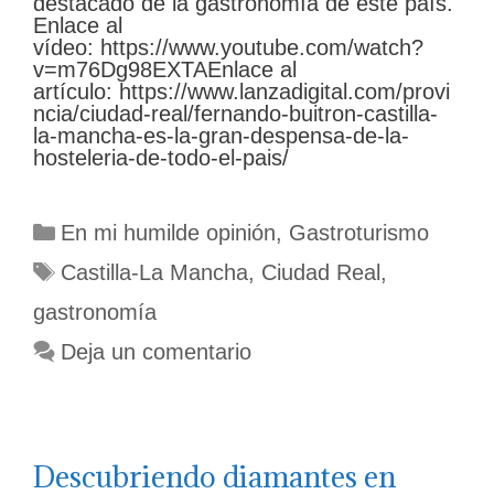
destacado de la gastronomía de este país.
Enlace al
vídeo: https://www.youtube.com/watch?
v=m76Dg98EXTAEnlace al
artículo: https://www.lanzadigital.com/provi
ncia/ciudad-real/fernando-buitron-castilla-
la-mancha-es-la-gran-despensa-de-la-
hosteleria-de-todo-el-pais/
Categorías
En mi humilde opinión
,
Gastroturismo
Etiquetas
Castilla-La Mancha
,
Ciudad Real
,
gastronomía
Deja un comentario
Descubriendo diamantes en