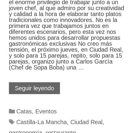
el enorme privilegio de trabajar junto a un
joven chef, al que admiro por su creatividad
y calidad a la hora de elaborar tanto platos
tradicionales como innovadores. No es la
primera vez que trabajamos juntos en
diferentes escenarios, pero esta vez nos
hemos unidos para desarrollar propuestas
gastronómicas exclusivas No creo más
tensión, el próximo jueves, en Ciudad Real,
y solo para 15 parejas, repito, solo para 15
parejas, organizo junto a Carlos García
(Chef de Sopa Boba) una …
Para
Seguir leyendo
San
Valentín
llegan
Categorías
Catas
,
Eventos
a
Ciudad
Etiquetas
Castilla-La Mancha
,
Ciudad Real
,
Real
los
gastronomía
,
restaurante