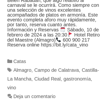
Belén Rabadán, que algo relativo al
carnaval se le ocurrirá. Como siempre con
una selección de vinos excelentes
acompañados de platos en armonía. Este
evento completa aforo muy rápidamente,
por tanto, reserva cuanto antes.
Información y Reservas
Sábado, 10 de
febrero de 2024 a las 20:30
Hotel Retiro
del Maestre (Almagro)
600 900 217
Reserva online https://bit.ly/cata_vino
Categorías
Catas
Etiquetas
Almagro
,
Campo de Calatrava
,
Castilla-
La Mancha
,
Ciudad Real
,
gastronomía
,
vino
Deja un comentario