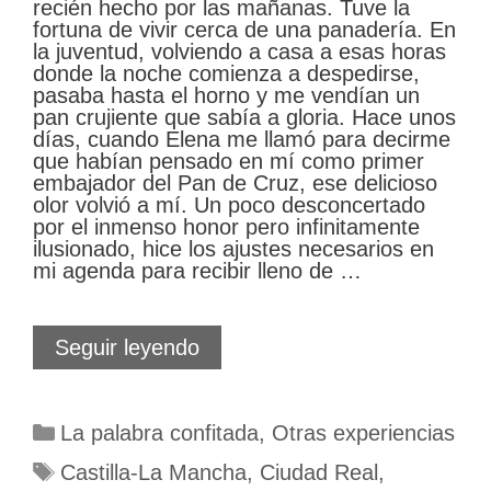
recién hecho por las mañanas. Tuve la
fortuna de vivir cerca de una panadería. En
la juventud, volviendo a casa a esas horas
donde la noche comienza a despedirse,
pasaba hasta el horno y me vendían un
pan crujiente que sabía a gloria. Hace unos
días, cuando Elena me llamó para decirme
que habían pensado en mí como primer
embajador del Pan de Cruz, ese delicioso
olor volvió a mí. Un poco desconcertado
por el inmenso honor pero infinitamente
ilusionado, hice los ajustes necesarios en
mi agenda para recibir lleno de …
1º
Seguir leyendo
Embajador
Pan
de
Categorías
La palabra confitada
,
Otras experiencias
Cruz.
Un
Etiquetas
Castilla-La Mancha
,
Ciudad Real
,
honor