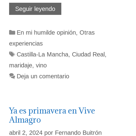
Castilla-
Seguir leyendo
La
Mancha
en
Categorías
En mi humilde opinión
,
Otras
la
vanguardia
experiencias
enológica
Etiquetas
Castilla-La Mancha
,
Ciudad Real
,
maridaje
,
vino
Deja un comentario
Ya es primavera en Vive
Almagro
abril 2, 2024
por
Fernando Buitrón