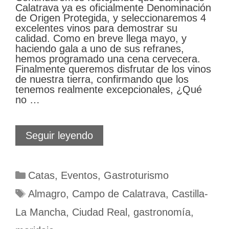
Calatrava ya es oficialmente Denominación
de Origen Protegida, y seleccionaremos 4
excelentes vinos para demostrar su
calidad. Como en breve llega mayo, y
haciendo gala a uno de sus refranes,
hemos programado una cena cervecera.
Finalmente queremos disfrutar de los vinos
de nuestra tierra, confirmando que los
tenemos realmente excepcionales, ¿Qué
no …
Ya
Seguir leyendo
es
primavera
en
Categorías
Catas
,
Eventos
,
Gastroturismo
Vive
Almagro
Etiquetas
Almagro
,
Campo de Calatrava
,
Castilla-
La Mancha
,
Ciudad Real
,
gastronomía
,