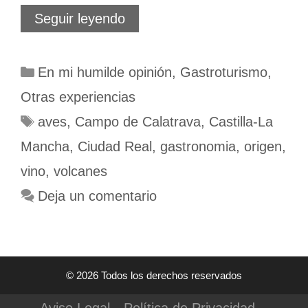
Campo
Seguir leyendo
de
Calatrava.
Viñedo
Categorías
En mi humilde opinión
,
Gastroturismo
,
entre
vuelos
Otras experiencias
y
maares
Etiquetas
aves
,
Campo de Calatrava
,
Castilla-La
Mancha
,
Ciudad Real
,
gastronomia
,
origen
,
vino
,
volcanes
Deja un comentario
© 2026 Todos los derechos reservados