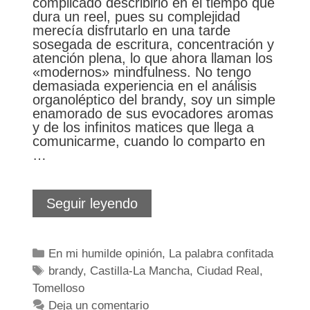
complicado describirlo en el tiempo que
dura un reel, pues su complejidad
merecía disfrutarlo en una tarde
sosegada de escritura, concentración y
atención plena, lo que ahora llaman los
«modernos» mindfulness. No tengo
demasiada experiencia en el análisis
organoléptico del brandy, soy un simple
enamorado de sus evocadores aromas
y de los infinitos matices que llega a
comunicarme, cuando lo comparto en
…
Brandy
Seguir leyendo
Miguel
Abad
Solera
Categorías
En mi humilde opinión
,
La palabra confitada
Gran
Etiquetas
brandy
,
Castilla-La Mancha
Reserva
,
Ciudad Real
,
1912.
Tomelloso
Elixir
Deja un comentario