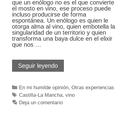
que un enólogo no es el que convierte
el mosto en vino, ese proceso puede
incluso producirse de forma
espontánea. Un enólogo es quien le
otorga alma al vino, quien embotella la
singularidad de un territorio y quien
transforma una baya dulce en el elixir
que nos …
Enólogos,
Seguir leyendo
artistas
y
equilibristas
Categorías
En mi humilde opinión
,
Otras experiencias
Etiquetas
Castilla-La Mancha
,
vino
Deja un comentario