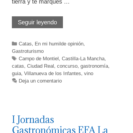
tierra y te marques …
Quijotes
Seguir leyendo
de
terruño
y
Categorías
Catas
,
En mi humilde opinión
,
vinos
Gastroturismo
de
autor
Etiquetas
Campo de Montiel
,
Castilla-La Mancha
,
catas
,
Ciudad Real
,
concurso
,
gastronomía
,
guia
,
Villanueva de los Infantes
,
vino
Deja un comentario
I Jornadas
Gastronómicas EFA La