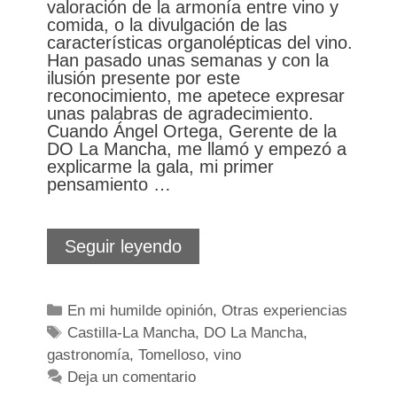
valoración de la armonía entre vino y
comida, o la divulgación de las
características organolépticas del vino.
Han pasado unas semanas y con la
ilusión presente por este
reconocimiento, me apetece expresar
unas palabras de agradecimiento.
Cuando Ángel Ortega, Gerente de la
DO La Mancha, me llamó y empezó a
explicarme la gala, mi primer
pensamiento …
El
Seguir leyendo
gusto
ha
sido
Categorías
En mi humilde opinión
,
Otras experiencias
mío
Etiquetas
Castilla-La Mancha
,
DO La Mancha
,
gastronomía
,
Tomelloso
,
vino
Deja un comentario