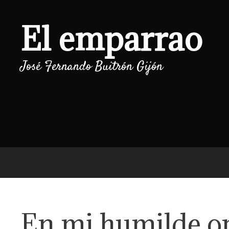
Saltar
al
El emparrao
contenido
José Fernando Buitrón Gijón
En mi humilde o