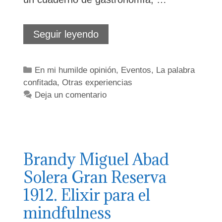
Cuando
Seguir leyendo
Las
Penas
dan
Categorías
En mi humilde opinión
,
Eventos
,
La palabra
muchas
confitada
,
Otras experiencias
alegrías
Deja un comentario
Brandy Miguel Abad
Solera Gran Reserva
1912. Elixir para el
mindfulness