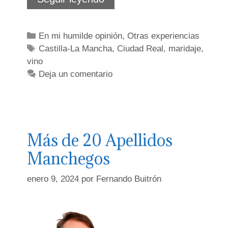
La
Mancha
en
Categorías
En mi humilde opinión
,
Otras experiencias
la
Etiquetas
Castilla-La Mancha
vanguardia
,
Ciudad Real
,
maridaje
,
enológica
vino
Deja un comentario
Más de 20 Apellidos
Manchegos
enero 9, 2024
por
Fernando Buitrón