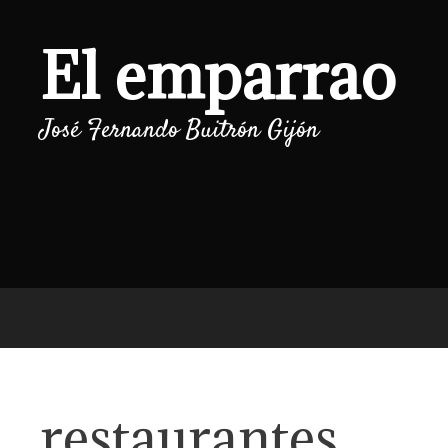
Saltar
al
El emparrao
contenido
José Fernando Buitrón Gijón
restaurantes