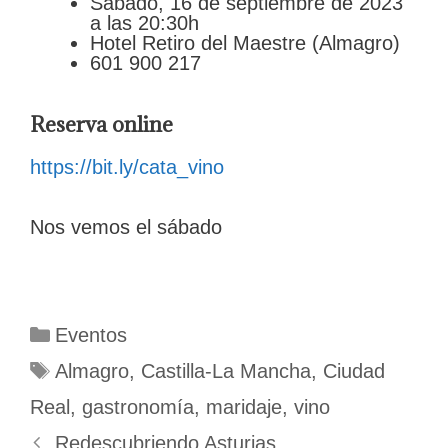
Sábado, 16 de septiembre de 2023
a las 20:30h
Hotel Retiro del Maestre (Almagro)
601 900 217
Reserva online
https://bit.ly/cata_vino
Nos vemos el sábado
Categorías
Eventos
Etiquetas
Almagro
,
Castilla-La Mancha
,
Ciudad
Real
,
gastronomía
,
maridaje
,
vino
Redescubriendo Asturias