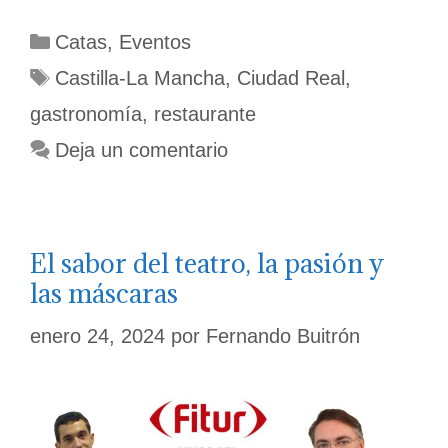
Valentín
llegan
Categorías
Catas
,
Eventos
a
Ciudad
Etiquetas
Castilla-La Mancha
,
Ciudad Real
,
Real
los
gastronomía
,
restaurante
eventos
gastronómicos
Deja un comentario
exclusivos
El sabor del teatro, la pasión y
las máscaras
enero 24, 2024
por
Fernando Buitrón