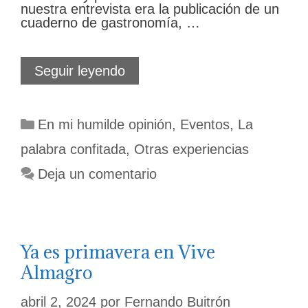
nuestra entrevista era la publicación de un
cuaderno de gastronomía, …
Cuando
Seguir leyendo
Las
Penas
dan
Categorías
En mi humilde opinión
,
Eventos
,
La
muchas
alegrías
palabra confitada
,
Otras experiencias
Deja un comentario
Ya es primavera en Vive
Almagro
abril 2, 2024
por
Fernando Buitrón