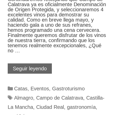
Calatrava ya es oficialmente Denominación
de Origen Protegida, y seleccionaremos 4
excelentes vinos para demostrar su
calidad. Como en breve llega mayo, y
haciendo gala a uno de sus refranes,
hemos programado una cena cervecera.
Finalmente queremos disfrutar de los vinos
de nuestra tierra, confirmando que los
tenemos realmente excepcionales, ¿Qué
no …
Ya
Seguir leyendo
es
primavera
en
Categorías
Catas
,
Eventos
,
Gastroturismo
Vive
Almagro
Etiquetas
Almagro
,
Campo de Calatrava
,
Castilla-
La Mancha
,
Ciudad Real
,
gastronomía
,