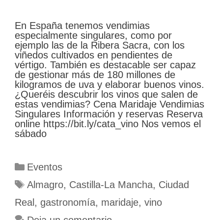
En España tenemos vendimias
especialmente singulares, como por
ejemplo las de la Ribera Sacra, con los
viñedos cultivados en pendientes de
vértigo. También es destacable ser capaz
de gestionar más de 180 millones de
kilogramos de uva y elaborar buenos vinos.
¿Queréis descubrir los vinos que salen de
estas vendimias? Cena Maridaje Vendimias
Singulares Información y reservas Reserva
online https://bit.ly/cata_vino Nos vemos el
sábado
Categorías
Eventos
Etiquetas
Almagro
,
Castilla-La Mancha
,
Ciudad
Real
,
gastronomía
,
maridaje
,
vino
Deja un comentario