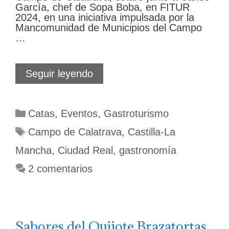
García, chef de Sopa Boba, en FITUR
2024, en una iniciativa impulsada por la
Mancomunidad de Municipios del Campo
…
El
Seguir leyendo
sabor
del
teatro,
Categorías
Catas
,
Eventos
,
Gastroturismo
la
pasión
Etiquetas
Campo de Calatrava
,
Castilla-La
y
las
Mancha
,
Ciudad Real
,
gastronomía
máscaras
2 comentarios
Sabores del Quijote Brazatortas.