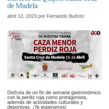
de Mudela
abril 12, 2023
por
Fernando Buitrón
Disfruta de un fin de semana gastronómico
con la perdiz roja como protagonista,
además de actividades culturales y
deportivas. ¡Te esperamos!
Categorías
Eventos
,
Gastroturismo
Etiquetas
Ciudad Real
,
Diputación Provincial de
Ciudad Real
,
gastronomía
,
Sabores del
Quijote