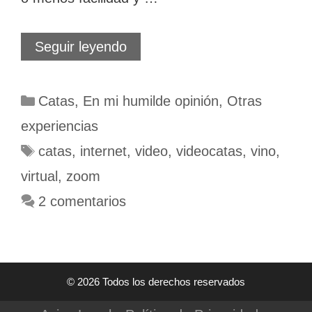
La
Seguir leyendo
nueva
experiencia
virtual
Categorías
Catas
,
En mi humilde opinión
,
Otras
de
la
experiencias
cata
Etiquetas
catas
,
internet
,
video
,
videocatas
,
vino
,
virtual
,
zoom
2 comentarios
© 2026 Todos los derechos reservados