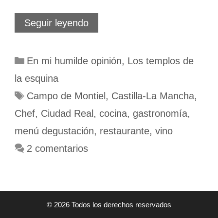
El
Seguir leyendo
Coto
de
Quevedo.
Categorías
En mi humilde opinión
,
Los templos de
Don
Quijote
la esquina
conduciendo
un
Etiquetas
Campo de Montiel
,
Castilla-La Mancha
,
Tesla
Chef
,
Ciudad Real
,
cocina
,
gastronomía
,
menú degustación
,
restaurante
,
vino
2 comentarios
© 2026 Todos los derechos reservados