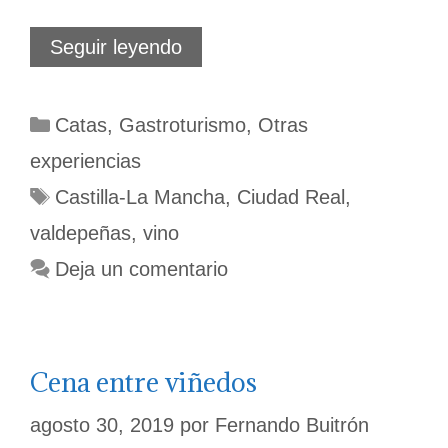
XX
Seguir leyendo
Túnel
del
Vino
Categorías
Catas
,
Gastroturismo
,
Otras
de
Valdepeñas
experiencias
Etiquetas
Castilla-La Mancha
,
Ciudad Real
,
valdepeñas
,
vino
Deja un comentario
Cena entre viñedos
agosto 30, 2019
por
Fernando Buitrón