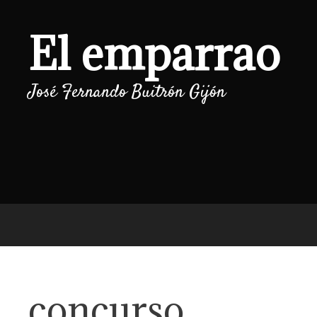
Saltar
al
El emparrao
contenido
José Fernando Buitrón Gijón
concurso