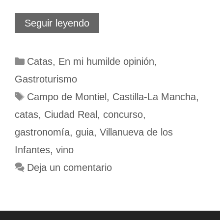
Quijotes
Seguir leyendo
de
terruño
y
Categorías
Catas
,
En mi humilde opinión
,
vinos
de
Gastroturismo
autor
Etiquetas
Campo de Montiel
,
Castilla-La Mancha
,
catas
,
Ciudad Real
,
concurso
,
gastronomía
,
guia
,
Villanueva de los
Infantes
,
vino
Deja un comentario