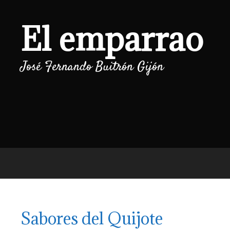
Saltar
al
El emparrao
contenido
José Fernando Buitrón Gijón
Sabores del Quijote