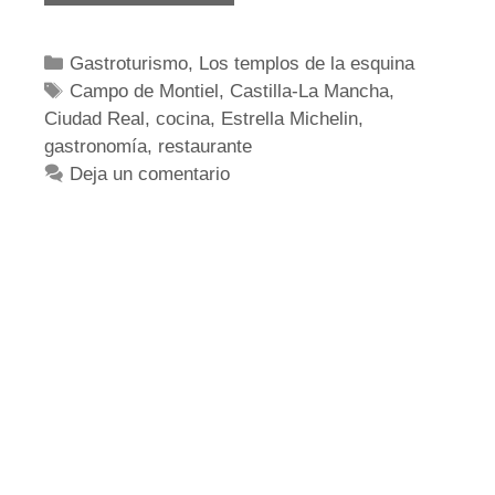
Retama.
Quijote
en
Categorías
Gastroturismo
,
Los templos de la esquina
el
Etiquetas
Campo de Montiel
Metaverso
,
Castilla-La Mancha
,
Ciudad Real
,
cocina
,
Estrella Michelin
,
gastronomía
,
restaurante
Deja un comentario