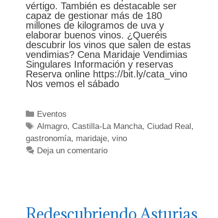
vértigo. También es destacable ser
capaz de gestionar más de 180
millones de kilogramos de uva y
elaborar buenos vinos. ¿Queréis
descubrir los vinos que salen de estas
vendimias? Cena Maridaje Vendimias
Singulares Información y reservas
Reserva online https://bit.ly/cata_vino
Nos vemos el sábado
Categorías
Eventos
Etiquetas
Almagro
,
Castilla-La Mancha
,
Ciudad Real
,
gastronomía
,
maridaje
,
vino
Deja un comentario
Redescubriendo Asturias