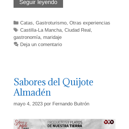
¿Cuál
Seguir leyendo
es
el
sabor
Categorías
Catas
,
Gastroturismo
,
Otras experiencias
de
Etiquetas
Castilla-La Mancha
la
,
Ciudad Real
,
naturaleza
gastronomía
,
maridaje
salvaje?
Deja un comentario
Sabores del Quijote
Almadén
mayo 4, 2023
por
Fernando Buitrón